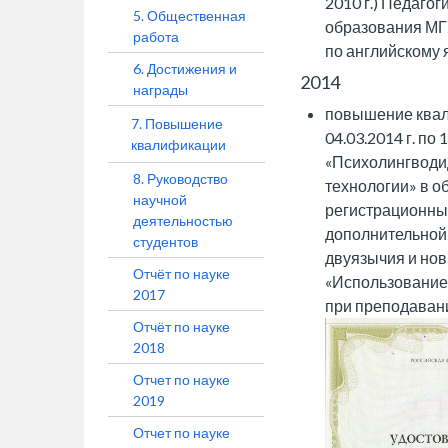
2010 г.) Педаго
5. Общественная
образования МГУ
работа
по английскому 
6. Достижения и
2014
награды
повышение квал
7. Повышение
04.03.2014 г. п
квалификации
«Психолингводи
8. Руководство
технологии» в о
научной
регистрационный
деятельностью
дополнительной
студентов
двуязычия и нов
Отчёт по науке
«Использование
2017
при преподавани
Отчёт по науке
2018
Отчет по науке
2019
Отчет по науке