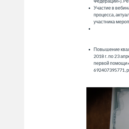
Федерации»). Р
Участие в веби
процесса, актуа
участника мероп
Повышение квал
2018 г. по 23 а
первой помощи»
692407395771, р