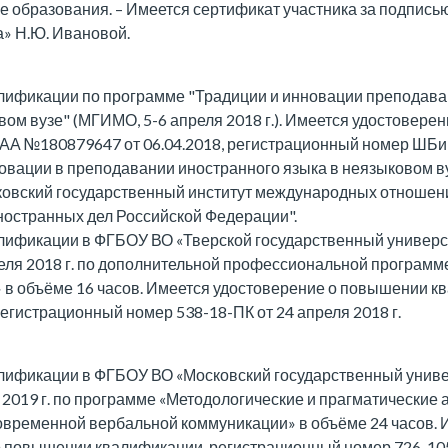
е образования. – Имеется сертификат участника за подпис
» Н.Ю. Ивановой.
ификации по программе "Традиции и инновации преподава
вом вузе" (МГИМО, 5-6 апреля 2018 г.). Имеется удостовер
АА №180879647 от 06.04.2018, регистрационный номер ШБ
овации в преподавании иностранного языка в неязыковом вуз
овский государственный институт международных отношени
ностранных дел Российской Федерации".
ификации в ФГБОУ ВО «Тверской государственный универси
преля 2018 г. по дополнительной профессиональной программ
 в объёме 16 часов. Имеется удостоверение о повышении к
егистрационный номер 538-18-ПК от 24 апреля 2018 г.
ификации в ФГБОУ ВО «Московский государственный универ
ая 2019 г. по программе «Методологические и прагматические 
овременной вербальной коммуникации» в объёме 24 часов. 
 повышении квалификации, регистрационный номер 726-105