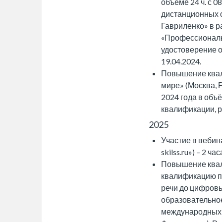
объёме 24 ч. с 0
дистанционных 
Гавриленко» в 
«Профессиональ
удостоверение 
19.04.2024.
Повышение квал
мире» (Москва, 
2024 года в объ
квалификации, р
2025
Участие в вебин
skilss.ru») – 2 
Повышение квали
квалификацию п
речи до цифровы
образовательно
международных 