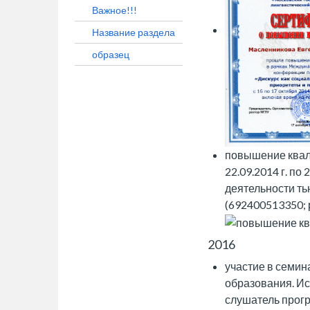
Важное!!!
Название раздела
образец
повышение квал
22.09.2014 г. п
деятельности ть
(692400513350; 
2016
участие в семи
образования. Ис
слушатель прог