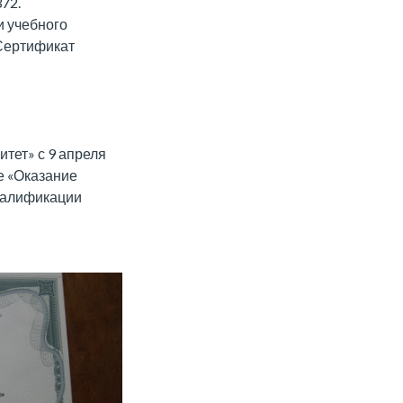
72.
и учебного
 Сертификат
тет» с 9 апреля
е «Оказание
валификации