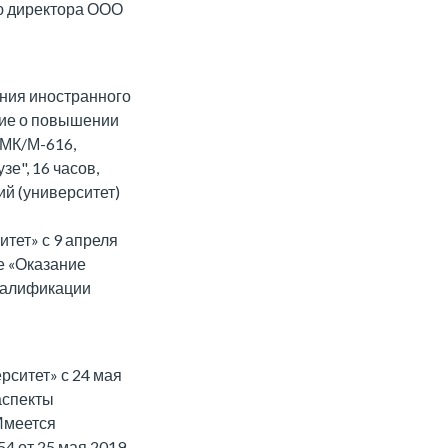
ью директора ООО
ния иностранного
ение о повышении
иМК/М-616,
е", 16 часов,
й (университет)
тет» с 9 апреля
е «Оказание
валификации
ситет» с 24 мая
аспекты
Имеется
4 от 25 мая 2019