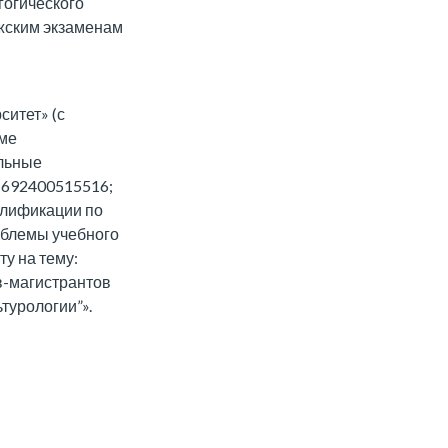
гогического
джским экзаменам
итет» (с
мме
ельные
(692400515516;
алификации по
облемы учебного
у на тему:
в-магистрантов
турологии”».