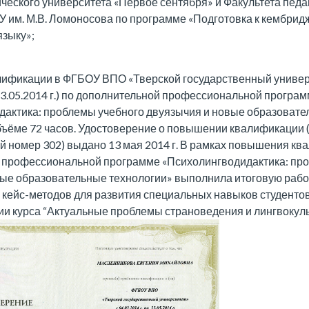
гического университета «Первое сентября» и Факультета педа
 им. М.В. Ломоносова по программе «Подготовка к кембри
языку»;
ификации в ФГБОУ ВПО «Тверской государственный универс
о 13.05.2014 г.) по дополнительной профессиональной програ
дактика: проблемы учебного двуязычия и новые образоват
бъёме 72 часов. Удостоверение о повышении квалификации 
 номер 302) выдано 13 мая 2014 г. В рамках повышения кв
 профессиональной программе «Психолингводидактика: пр
ые образовательные технологии» выполнила итоговую работ
 кейс-методов для развития специальных навыков студенто
и курса “Актуальные проблемы страноведения и лингвокуль