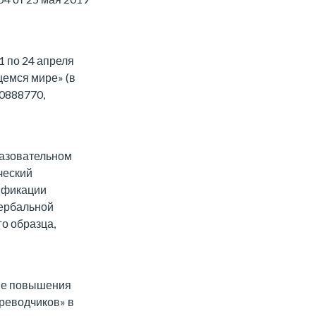
 по 24 апреля
щемся мире» (в
0888770,
азовательном
ческий
лификации
вербальной
о образца,
ме повышения
реводчиков» в