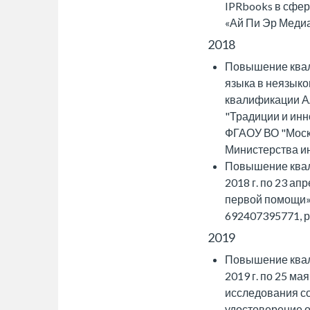
IPRbooks в сфер
«Ай Пи Эр Медиа
2018
Повышение квал
языка в неязыко
квалификации А
"Традиции и инн
ФГАОУ ВО "Моск
Министерства и
Повышение квал
2018 г. по 23 а
первой помощи»
692407395771, р
2019
Повышение квал
2019 г. по 25 м
исследования с
удостоверение о