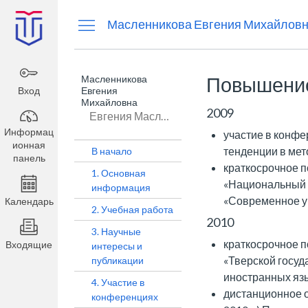
Информационная
Масленникова Евгения Михайлов
панель
Масленникова
Повышени
Вход
Евгения
Михайловна
2009
Евгения Масленникова
Информац
участие в конфе
ионная
тенденции в мет
В начало
панель
краткосрочное п
1. Основная
«Национальный 
информация
«Современное у
Календарь
2. Учебная работа
2010
3. Научные
краткосрочное п
Входящие
интересы и
«Тверской госуд
публикации
иностранных яз
4. Участие в
дистанционное о
конференциях