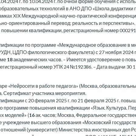
8.04.2024 г. по 10.04.2024 г. по очной форме обучения с испо
образовательных технологий в АНО ДПО «Школа дидактики п
рамках XIX Международной научно-практической конференц
но-ориентированный перевод: реальность и перспективы».
о повышении квалификации, регистрационный номер 000291
ификации по программе «Международное образование в м
РУДН, ЦДПО филологического факультета) с 27 ноября 2024 
ёме
18
академических часов. – Имеется удостоверение о по
егистрационный номер УПК 24 №192386. – Дата выдачи 30 1
аре «Нейросети в работе педагога» (Москва, образовательны
часа. Сертификат участника мероприятия.
фикации с 20 февраля 2025 г. по 21 февраля 2025 г. повыш
о программе повышения квалификации «Язык. Культура. Пер
х моделей» (
16
ак. часов; Москва, Федеральное государств
е учреждение высшего образования «Московский государст
отношений (университет) Министерства иностранных дел Р