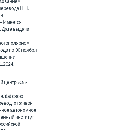
льзованием
еревода Н.Н.
ии
 – Имеется
. Дата выдачи
ногополярном
года по 30 ноября
вышении
1.2024.
й центр «On-
ал(а) свою
евод: от живой
енное автономное
венный институт
оссийской