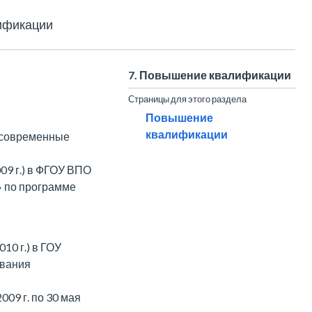
ификации
7. Повышение квалификации
Страницы для этого раздела
Повышение
квалификации
: современные
09 г.) в ФГОУ ВПО
 по программе
10 г.) в ГОУ
авания
09 г. по 30 мая