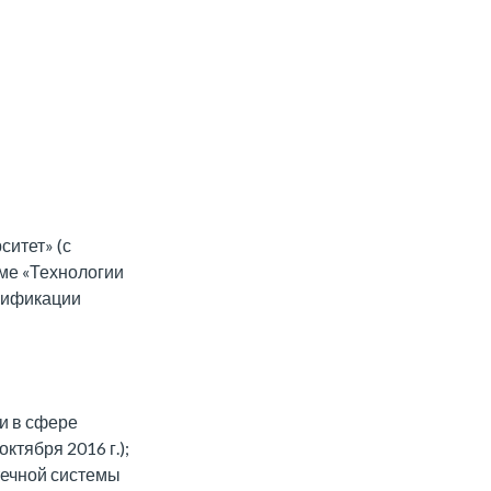
итет» (с
мме «Технологии
алификации
и в сфере
ктября 2016 г.);
течной системы