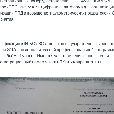
егистрационный номер удостоверения ЭЭЭ 4628 ШБиМК/М-3
наре «ЭБС IPR SMART: цифровая платформа для организаци
лизации РПД и повышения наукометрических показателей».
риятия.
ификации в ФГБОУ ВО «Тверской государственный универси
преля 2018 г. по дополнительной профессиональной программ
 в объёме 16 часов. Имеется удостоверение о повышении к
егистрационный номер 538-18-ПК от 24 апреля 2018 г.