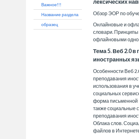
лексических на
Важное!!!
Обзор ЭОР по обуче
Название раздела
Онлайновые и офл
образец
словари. Принципы
офлайновыми одно
Тема 5. Веб 2.0 
иностранных яз
Особенности Веб 2.0
преподавания инос
использования в у
социальных сервисов
форма письменной к
также социальные с
преподавания иност
Облака слов. Социа
файлов в Интернете