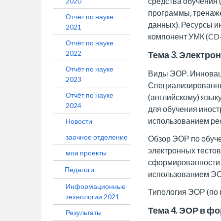
средства обучения 
2020
программы, тренаж
Отчёт по науке
данных). Ресурсы и
2021
компонент УМК (CD
Отчёт по науке
2022
Тема 3. Электр
Отчёт по науке
Виды ЭОР. Инновац
2023
Специализированны
Отчёт по науке
(английскому) язык
2024
для обучения инос
использованием рес
Новости
заочное отделение
Обзор ЭОР по обуч
электронных тестов
мои проекты
сформированности 
Педагоги
использованием ЭО
Информационные
Типология ЭОР (по 
технологии 2021
Тема 4. ЭОР в ф
Результаты