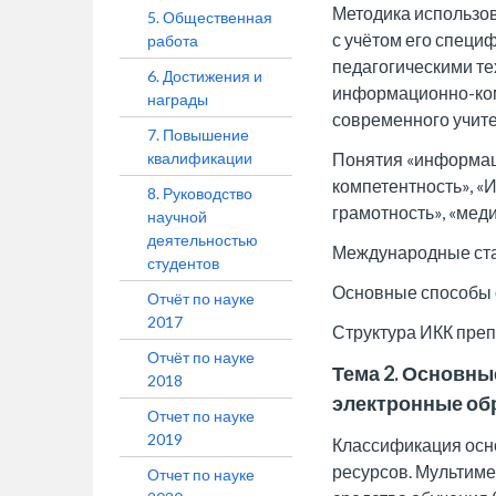
Методика использо
5. Общественная
с учётом его специ
работа
педагогическими те
6. Достижения и
информационно-ком
награды
современного учите
7. Повышение
квалификации
Понятия «информа
компетентность», «
8. Руководство
грамотность», «мед
научной
деятельностью
Международные ста
студентов
Основные способы 
Отчёт по науке
2017
Структура ИКК преп
Отчёт по науке
Тема 2. Основн
2018
электронные об
Отчет по науке
2019
Классификация осн
ресурсов. Мультим
Отчет по науке