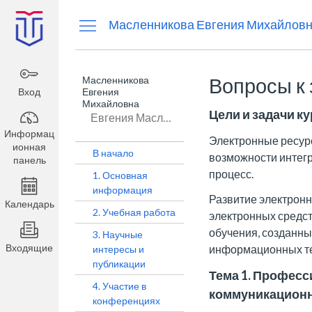
Информационная
Масленникова Евгения Михайлов
панель
Масленникова
Вопросы к 
Вход
Евгения
Михайловна
Цели и задачи к
Евгения Масленникова
Информац
Электронные ресурс
ионная
В начало
возможности интег
панель
процесс.
1. Основная
информация
Развитие электронн
Календарь
2. Учебная работа
электронных средст
обучения, созданн
3. Научные
Входящие
информационных те
интересы и
публикации
Тема 1. Профес
4. Участие в
коммуникационн
конференциях