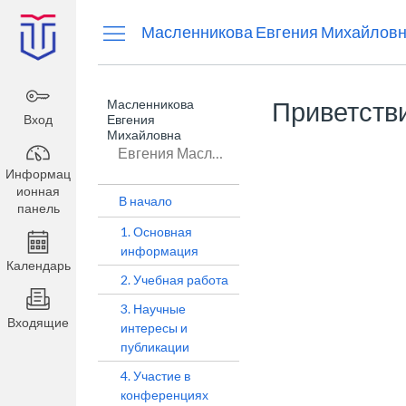
Информационная
Масленникова Евгения Михайлов
панель
Масленникова
Приветств
Вход
Евгения
Михайловна
Евгения Масленникова
Информац
ионная
В начало
панель
1. Основная
информация
Календарь
2. Учебная работа
3. Научные
Входящие
интересы и
публикации
4. Участие в
конференциях