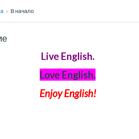
на
В начало
ие
Live English.
Love English.
Enjoy
English!