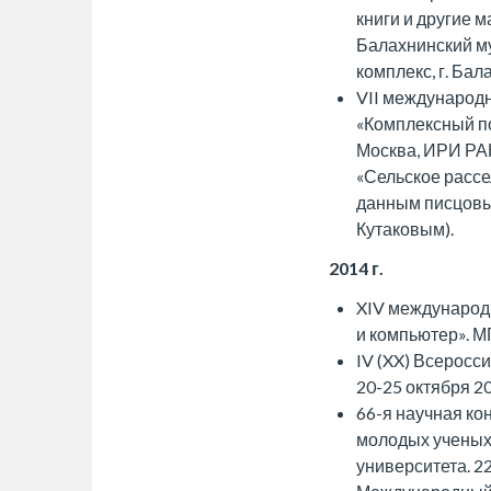
книги и другие 
Балахнинский м
комплекс, г. Бал
VII международ
«Комплексный по
Москва, ИРИ РАН
«Сельское рассе
данным писцовых
Кутаковым).
2014 г.
XIV международ
и компьютер». МГ
IV (XX) Всеросси
20-25 октября 20
66-я научная ко
молодых ученых
университета. 22