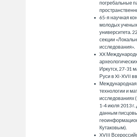
погребальные п
пространственн
65-я научная ко
молодых ученых
университета. 2
секции «Локаль
исследования».
XX Международн
археологических
Иркутск, 27-31 м
Руси в XI-XVII вв.
Международная
технологии и ма
исследованиях (
1-4 июля 2013 г.
данным писцовы
геоинформацион
Кутаковым).
XVIII Всеросси