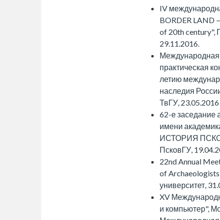
IV международн
BORDER LAND — K
of 20th century",
29.11.2016.
Международная 
практическая к
летию междунар
наследия России
ТвГУ, 23.05.2016 
62-е заседание 
имени академи
ИСТОРИЯ ПСКО
ПсковГУ, 19.04.2
22nd Annual Meet
of Archaeologist
университет, 31.
XV Международн
и компьютер", Мо