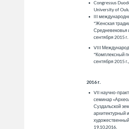
Congressus Duode
University of Oul
III международ
"Женская традиц
Средневековья и
сентября 2015 г.
VIII Междунаро
"Комплексный по
сентября 2015 г.
2016 г.
VII научно-прак
семинар «Архео
Суздальской зем
архитектурный 
художественный 
19.10.2016.