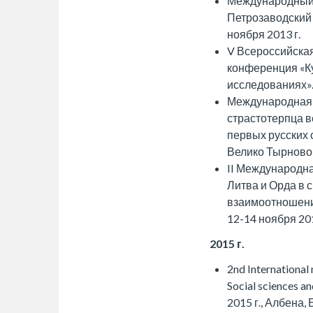
Международный 
Петрозаводский 
ноября 2013 г.
V Всероссийска
конференция «Ку
исследованиях».
Международная 
страстотерпца в
первых русских 
Велико Тырново, 
II Международна
Литва и Орда в 
взаимоотношений
12-14 ноября 201
2015 г.
2nd International 
Social sciences a
2015 г., Албена,