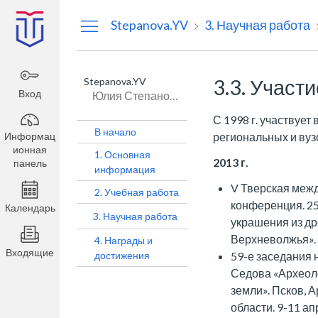
Информационная
Stepanova.YV
3. Научная работа
панель
Stepanova.YV
3.3. Участ
Вход
Юлия Степанова
С 1998 г. участвует
В начало
Информац
региональных и вуз
ионная
1. Основная
2013 г.
панель
информация
V Тверская меж
2. Учебная работа
конференция. 25
Календарь
3. Научная работа
украшения из др
Верхневолжья».
4. Награды и
Входящие
достижения
59-е заседания 
Седова «Археоло
земли». Псков, 
области. 9-11 а