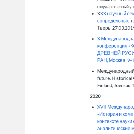
государственный ун
X
XX научный сем
сопредельные те
Тверь, 27.03.2019
X Международна
конференция 
ДРЕВНЕЙ РУСИ»,
РАН, Москва, 9–1
Международный се
future. Historical
Finland, Joensuu,
2020
XVII Междунаро
«История и комп
контексте науки
аналитические 