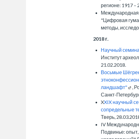
регионе: 1917 – 2
Международная
"Цифровая гума
методы, исследов
2018 г.
Научный семина
Институт археол
21.02.2018.
Восьмые Шёгрен
этноконфессион
ландшафт"
, 
Санкт-Петербург,
X
XIX научный се
сопредельные те
Тверь, 28.03.2018
IV Международн
Подвинье: опыт,