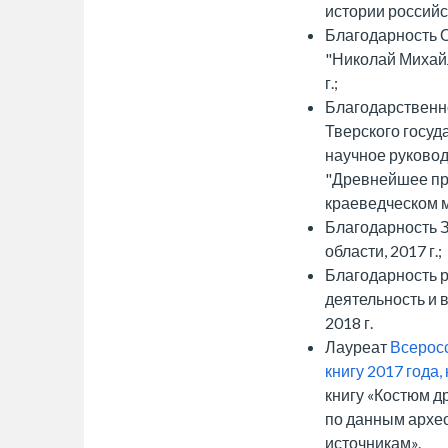
истории российс
Благодарность 
"Николай Михайл
г.;
Благодарственн
Тверского госуд
научное руково
"Древнейшее пр
краеведческом му
Благодарность 
области, 2017 г.;
Благодарность р
деятельность и 
2018 г.
Лауреат
Всеросс
книгу 2017 года
книгу «Костюм д
по данным архе
источникам».