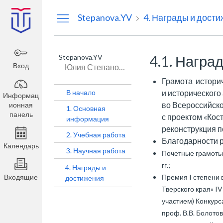
Информационная
Stepanova.YV
4. Награды и дост
панель
Stepanova.YV
4.1. Награ
Вход
Юлия Степанова
Грамота истори
В начало
и исторического
Информац
во Всероссийско
ионная
1. Основная
панель
с проектом «Кос
информация
реконструкция п
2. Учебная работа
Благодарности ре
Календарь
3. Научная работа
Почетные грамоты 
гг.;
4. Награды и
Входящие
Премия I степени 
достижения
Тверского края» I
участием) Конкурс
проф. В.В. Болото