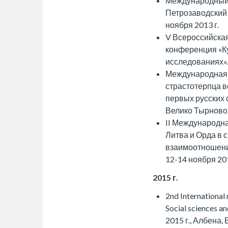
Международный 
Петрозаводский 
ноября 2013 г.
V Всероссийска
конференция «Ку
исследованиях».
Международная 
страстотерпца в
первых русских 
Велико Тырново, 
II Международна
Литва и Орда в 
взаимоотношений
12-14 ноября 201
2015 г.
2nd International 
Social sciences a
2015 г., Албена,