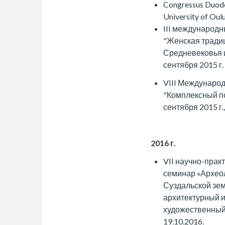
Congressus Duode
University of Oul
III международ
"Женская традиц
Средневековья и
сентября 2015 г.
VIII Междунаро
"Комплексный по
сентября 2015 г.
2016 г.
VII научно-прак
семинар «Архео
Суздальской зем
архитектурный 
художественный 
19.10.2016.