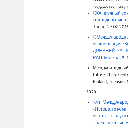
государственный ун
X
XX научный сем
сопредельные те
Тверь, 27.03.2019
X Международна
конференция 
ДРЕВНЕЙ РУСИ»,
РАН, Москва, 9–1
Международный се
future. Historical
Finland, Joensuu,
2020
XVII Междунаро
«История и комп
контексте науки
аналитические 