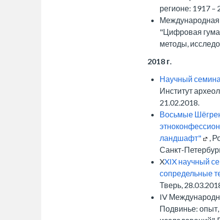
регионе: 1917 – 2
Международная
"Цифровая гума
методы, исследов
2018 г.
Научный семина
Институт археол
21.02.2018.
Восьмые Шёгрен
этноконфессион
ландшафт"
, 
Санкт-Петербург,
X
XIX научный се
сопредельные те
Тверь, 28.03.2018
IV Международн
Подвинье: опыт,