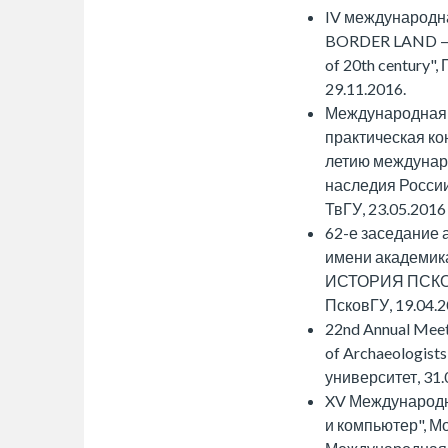
IV международн
BORDER LAND — K
of 20th century",
29.11.2016.
Международная 
практическая к
летию междунар
наследия России
ТвГУ, 23.05.2016 
62-е заседание 
имени академи
ИСТОРИЯ ПСКО
ПсковГУ, 19.04.2
22nd Annual Meet
of Archaeologist
университет, 31.
XV Международн
и компьютер", Мо