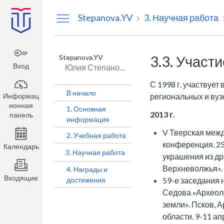
Информационная
Stepanova.YV
3. Научная работа
панель
Stepanova.YV
3.3. Участ
Вход
Юлия Степанова
С 1998 г. участвует
В начало
Информац
региональных и вуз
ионная
1. Основная
2013 г.
панель
информация
V Тверская меж
2. Учебная работа
конференция. 25
Календарь
3. Научная работа
украшения из др
Верхневолжья».
4. Награды и
Входящие
достижения
59-е заседания 
Седова «Археоло
земли». Псков, 
области. 9-11 а