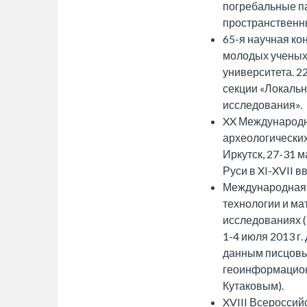
погребальные п
пространственн
65-я научная ко
молодых ученых
университета. 2
секции «Локаль
исследования».
XX Международн
археологических
Иркутск, 27-31 м
Руси в XI-XVII вв.
Международная
технологии и ма
исследованиях (
1-4 июля 2013 г.
данным писцовы
геоинформацион
Кутаковым).
XVIII Всеросси