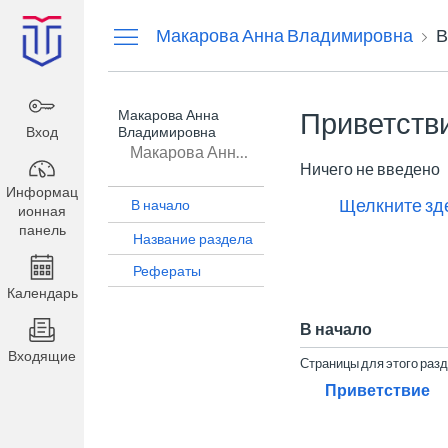
Информационная
Макарова Анна Владимировна
В
панель
Макарова Анна
Приветств
Вход
Владимировна
Макарова Анна Владимировна
Ничего не введено
Информац
Щелкните зде
В начало
ионная
панель
Название раздела
Рефераты
Календарь
В начало
Входящие
Страницы для этого раз
Приветствие