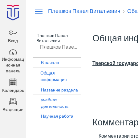
Информационная
Плешков Павел Витальевич
Общ
панель
Плешков Павел
Общая ин
Вход
Витальевич
Плешков Павел Витальевич
Информац
В начало
Тверской государ
ионная
панель
Общая
информация
Название раздела
Календарь
учебная
деятельность
Входящие
Научная работа
Комментар
Комментарии отс