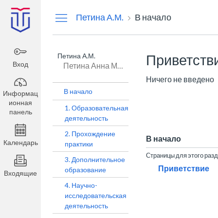
Информационная
Петина А.М.
В начало
панель
Петина А.М.
Приветств
Вход
Петина Анна Михайловна
Ничего не введено
В начало
Информац
ионная
1. Образовательная
панель
деятельность
2. Прохождение
В начало
Календарь
практики
Страницы для этого раз
3. Дополнительное
Приветствие
образование
Входящие
4. Научно-
исследовательская
деятельность