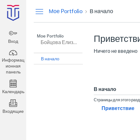
Информационная
Мое Portfolio
В начало
панель
Мое Portfolio
Приветств
Вход
Бойцова Елизавета Алексеевна
Ничего не введено
В начало
Информац
ионная
панель
В начало
Календарь
Страницы для этого раз
Приветствие
Входящие