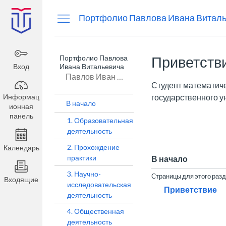
Информационная
Портфолио Павлова Ивана Витал
панель
Портфолио Павлова
Приветств
Вход
Ивана Витальевича
Павлов Иван Витальевич
Студент математиче
Информац
государственного у
В начало
ионная
панель
1. Образовательная
деятельность
2. Прохождение
Календарь
практики
В начало
3. Научно-
Страницы для этого раз
Входящие
исследовательская
Приветствие
деятельность
4. Общественная
деятельность