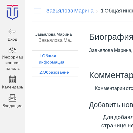
Информационная
Завьялова Марина
1.Общая ин
панель
Завьялова Марина
Биографи
Вход
Завьялова Марина Анатольевна
Завьялова Марина,
1.Общая
Информац
информация
ионная
панель
2.Образование
Комментар
Календарь
Комментарии отс
Добавить но
Входящие
Для добавл
странице н